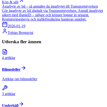
Köp & sälj
Ägarbyte av bil – så anmäler du ägarbytet till Transportstyrelsen
Gör ägarbyte av bil digitalt via Transportstyrelsen. Anmäl ägarbytet
säkert med BankID – säljare och köpare loggar in separat.
Registreringsbevis och trafikförsäkring hanteras smidigt.
2026-01-19
Tobias Bergqvist
Utforska fler ämnen
4
artiklar
Bilmodeller
Artiklar om bilmodeller
3
artiklar
Underhåll