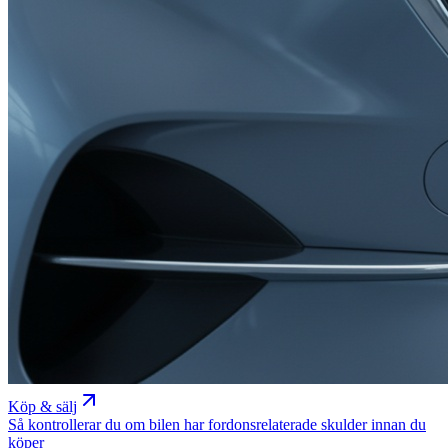
Köp & sälj
Så kontrollerar du om bilen har fordonsrelaterade skulder innan du
köper