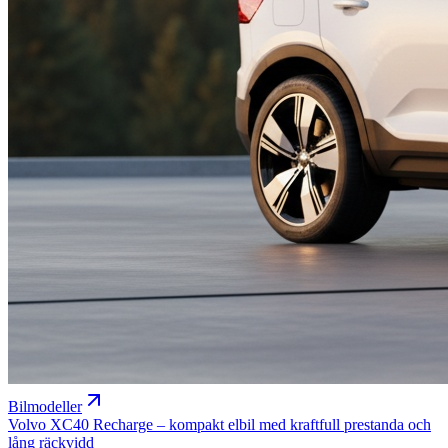
Bilmodeller
Volvo XC40 Recharge – kompakt elbil med kraftfull prestanda och
lång räckvidd