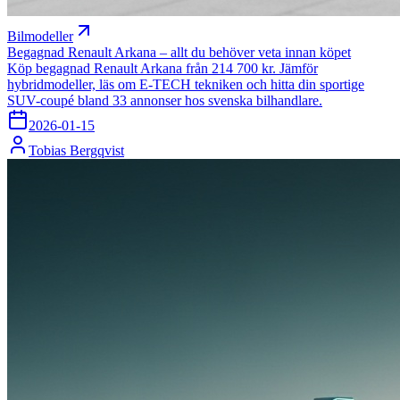
Bilmodeller
Begagnad Renault Arkana – allt du behöver veta innan köpet
Köp begagnad Renault Arkana från 214 700 kr. Jämför
hybridmodeller, läs om E-TECH tekniken och hitta din sportige
SUV-coupé bland 33 annonser hos svenska bilhandlare.
2026-01-15
Tobias Bergqvist