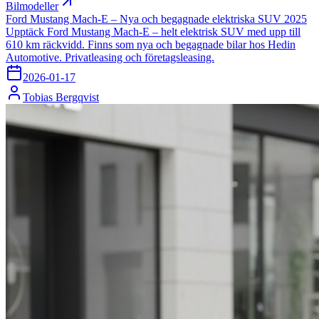
Bilmodeller
Ford Mustang Mach-E – Nya och begagnade elektriska SUV 2025
Upptäck Ford Mustang Mach-E – helt elektrisk SUV med upp till
610 km räckvidd. Finns som nya och begagnade bilar hos Hedin
Automotive. Privatleasing och företagsleasing.
2026-01-17
Tobias Bergqvist