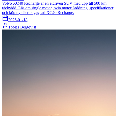
Volvo XC40 Recharge är en eldriven SUV med upp till 500 km
räckvidd. Läs om single motor, twin motor, laddning, specifikationer
och köp ny eller begagnad XC40 Recharge.
2026-01-18
Tobias Bergqvist