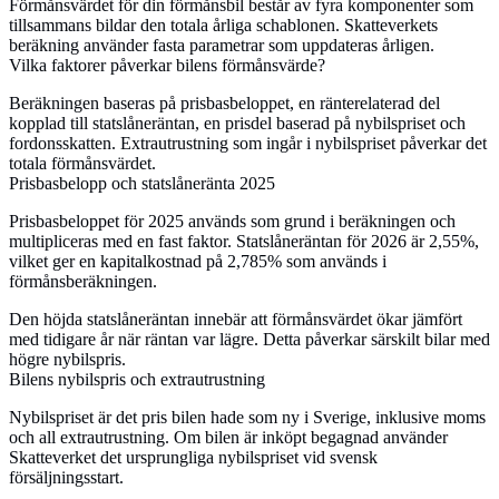
Förmånsvärdet för din förmånsbil består av fyra komponenter som
tillsammans bildar den totala årliga schablonen. Skatteverkets
beräkning använder fasta parametrar som uppdateras årligen.
Vilka faktorer påverkar bilens förmånsvärde?
Beräkningen baseras på prisbasbeloppet, en ränterelaterad del
kopplad till statslåneräntan, en prisdel baserad på nybilspriset och
fordonsskatten. Extrautrustning som ingår i nybilspriset påverkar det
totala förmånsvärdet.
Prisbasbelopp och statslåneränta 2025
Prisbasbeloppet för 2025 används som grund i beräkningen och
multipliceras med en fast faktor. Statslåneräntan för 2026 är 2,55%,
vilket ger en kapitalkostnad på 2,785% som används i
förmånsberäkningen.
Den höjda statslåneräntan innebär att förmånsvärdet ökar jämfört
med tidigare år när räntan var lägre. Detta påverkar särskilt bilar med
högre nybilspris.
Bilens nybilspris och extrautrustning
Nybilspriset är det pris bilen hade som ny i Sverige, inklusive moms
och all extrautrustning. Om bilen är inköpt begagnad använder
Skatteverket det ursprungliga nybilspriset vid svensk
försäljningsstart.