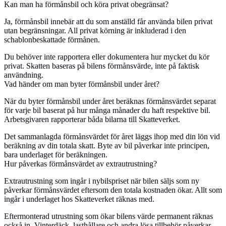
Kan man ha förmånsbil och köra privat obegränsat?
Ja, förmånsbil innebär att du som anställd får använda bilen privat
utan begränsningar. All privat körning är inkluderad i den
schablonbeskattade förmånen.
Du behöver inte rapportera eller dokumentera hur mycket du kör
privat. Skatten baseras på bilens förmånsvärde, inte på faktisk
användning.
Vad händer om man byter förmånsbil under året?
När du byter förmånsbil under året beräknas förmånsvärdet separat
för varje bil baserat på hur många månader du haft respektive bil.
Arbetsgivaren rapporterar båda bilarna till Skatteverket.
Det sammanlagda förmånsvärdet för året läggs ihop med din lön vid
beräkning av din totala skatt. Byte av bil påverkar inte principen,
bara underlaget för beräkningen.
Hur påverkas förmånsvärdet av extrautrustning?
Extrautrustning som ingår i nybilspriset när bilen säljs som ny
påverkar förmånsvärdet eftersom den totala kostnaden ökar. Allt som
ingår i underlaget hos Skatteverket räknas med.
Eftermonterad utrustning som ökar bilens värde permanent räknas
också in. Vinterdäck, lasthållare och andra lösa tillbehör påverkar