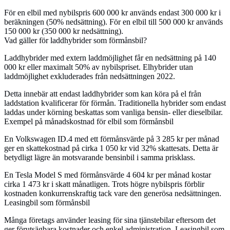
För en elbil med nybilspris 600 000 kr används endast 300 000 kr i
beräkningen (50% nedsättning). För en elbil till 500 000 kr används
150 000 kr (350 000 kr nedsättning).
Vad gäller för laddhybrider som förmånsbil?
Laddhybrider med extern laddmöjlighet får en nedsättning på 140
000 kr eller maximalt 50% av nybilspriset. Elhybrider utan
laddmöjlighet exkluderades från nedsättningen 2022.
Detta innebär att endast laddhybrider som kan köra på el från
laddstation kvalificerar för förmån. Traditionella hybrider som endast
laddas under körning beskattas som vanliga bensin- eller dieselbilar.
Exempel på månadskostnad för elbil som förmånsbil
En Volkswagen ID.4 med ett förmånsvärde på 3 285 kr per månad
ger en skattekostnad på cirka 1 050 kr vid 32% skattesats. Detta är
betydligt lägre än motsvarande bensinbil i samma prisklass.
En Tesla Model S med förmånsvärde 4 604 kr per månad kostar
cirka 1 473 kr i skatt månatligen. Trots högre nybilspris förblir
kostnaden konkurrenskraftig tack vare den generösa nedsättningen.
Leasingbil som förmånsbil
Många företags använder leasing för sina tjänstebilar eftersom det
ger förutsägbara kostnader och enkel administration. Leasingbil som