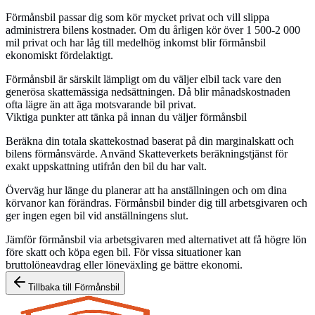
Förmånsbil passar dig som kör mycket privat och vill slippa
administrera bilens kostnader. Om du årligen kör över 1 500-2 000
mil privat och har låg till medelhög inkomst blir förmånsbil
ekonomiskt fördelaktigt.
Förmånsbil är särskilt lämpligt om du väljer elbil tack vare den
generösa skattemässiga nedsättningen. Då blir månadskostnaden
ofta lägre än att äga motsvarande bil privat.
Viktiga punkter att tänka på innan du väljer förmånsbil
Beräkna din totala skattekostnad baserat på din marginalskatt och
bilens förmånsvärde. Använd Skatteverkets beräkningstjänst för
exakt uppskattning utifrån den bil du har valt.
Överväg hur länge du planerar att ha anställningen och om dina
körvanor kan förändras. Förmånsbil binder dig till arbetsgivaren och
ger ingen egen bil vid anställningens slut.
Jämför förmånsbil via arbetsgivaren med alternativet att få högre lön
före skatt och köpa egen bil. För vissa situationer kan
bruttolöneavdrag eller löneväxling ge bättre ekonomi.
Tillbaka till
Förmånsbil