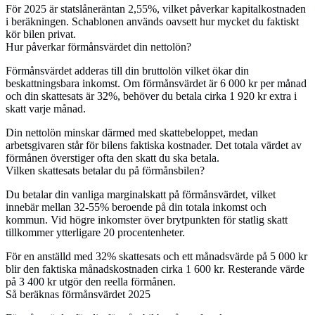
För 2025 är statslåneräntan 2,55%, vilket påverkar kapitalkostnaden
i beräkningen. Schablonen används oavsett hur mycket du faktiskt
kör bilen privat.
Hur påverkar förmånsvärdet din nettolön?
Förmånsvärdet adderas till din bruttolön vilket ökar din
beskattningsbara inkomst. Om förmånsvärdet är 6 000 kr per månad
och din skattesats är 32%, behöver du betala cirka 1 920 kr extra i
skatt varje månad.
Din nettolön minskar därmed med skattebeloppet, medan
arbetsgivaren står för bilens faktiska kostnader. Det totala värdet av
förmånen överstiger ofta den skatt du ska betala.
Vilken skattesats betalar du på förmånsbilen?
Du betalar din vanliga marginalskatt på förmånsvärdet, vilket
innebär mellan 32-55% beroende på din totala inkomst och
kommun. Vid högre inkomster över brytpunkten för statlig skatt
tillkommer ytterligare 20 procentenheter.
För en anställd med 32% skattesats och ett månadsvärde på 5 000 kr
blir den faktiska månadskostnaden cirka 1 600 kr. Resterande värde
på 3 400 kr utgör den reella förmånen.
Så beräknas förmånsvärdet 2025