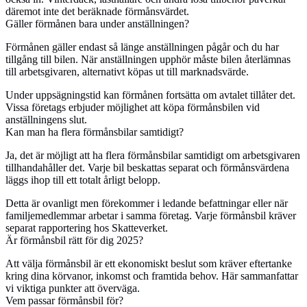
däremot inte det beräknade förmånsvärdet.
Gäller förmånen bara under anställningen?
Förmånen gäller endast så länge anställningen pågår och du har
tillgång till bilen. När anställningen upphör måste bilen återlämnas
till arbetsgivaren, alternativt köpas ut till marknadsvärde.
Under uppsägningstid kan förmånen fortsätta om avtalet tillåter det.
Vissa företags erbjuder möjlighet att köpa förmånsbilen vid
anställningens slut.
Kan man ha flera förmånsbilar samtidigt?
Ja, det är möjligt att ha flera förmånsbilar samtidigt om arbetsgivaren
tillhandahåller det. Varje bil beskattas separat och förmånsvärdena
läggs ihop till ett totalt årligt belopp.
Detta är ovanligt men förekommer i ledande befattningar eller när
familjemedlemmar arbetar i samma företag. Varje förmånsbil kräver
separat rapportering hos Skatteverket.
Är förmånsbil rätt för dig 2025?
Att välja förmånsbil är ett ekonomiskt beslut som kräver eftertanke
kring dina körvanor, inkomst och framtida behov. Här sammanfattar
vi viktiga punkter att överväga.
Vem passar förmånsbil för?