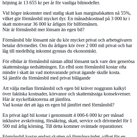
höjning är 13 655 kr per år för vanliga bilmodeller.
Vid högre inkomster med statlig skatt kan marginalskatten nå 55%,
vilket gör förmånsbil mycket dyr. En månadskostnad på 3 000 kr i
skatt motsvarar 36 000 kr årligen för bilförmånen.
När är förmånsbil mer lönsam än egen bil?
Förmånsbil blir lönsamt när du kör mycket privat och arbetsgivaren
betalar drivmedlet. Om du årligen kör över 2 000 mil privat och har
låg till medelhög inkomst gynnas du ekonomiskt.
För elbilar är förmånsbil nästan alltid lönsamt tack vare den generösa
skattemässiga nedsättningen. En elbil som förmånsbil kostar ofta
mindre i skatt än vad motsvarande privat ägande skulle kosta.
Så jämför du förmånsbil med privat bilägande
Att välja mellan förmånsbil och egen bil kräver noggrann kalkyl
över faktiska kostnader, körvanor och skattemässiga konsekvenser.
Här är nyckelfaktorerna att jämföra.
Vad kostar det att äga en egen bil jämfört med förmånsbil?
En privat ägd bil kostar i genomsnitt 4 000-6 000 kr per månad
inklusive avskrivning, försäkring, skatt, service och drivmedel för 1
500 mil årlig körning. Till detta kommer oväntade reparationer.
Förmånsbil kostar endast skatten på förmånsvärdet, vilket för en