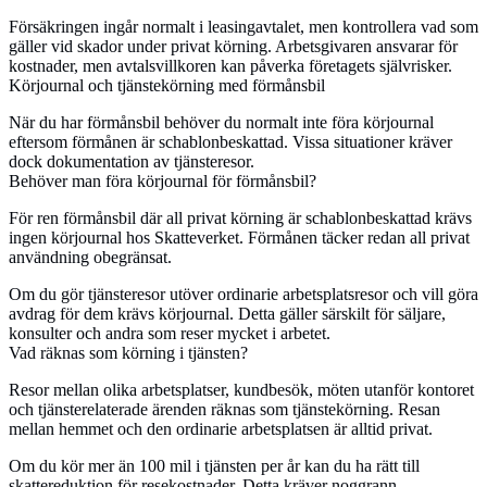
Försäkringen ingår normalt i leasingavtalet, men kontrollera vad som
gäller vid skador under privat körning. Arbetsgivaren ansvarar för
kostnader, men avtalsvillkoren kan påverka företagets självrisker.
Körjournal och tjänstekörning med förmånsbil
När du har förmånsbil behöver du normalt inte föra körjournal
eftersom förmånen är schablonbeskattad. Vissa situationer kräver
dock dokumentation av tjänsteresor.
Behöver man föra körjournal för förmånsbil?
För ren förmånsbil där all privat körning är schablonbeskattad krävs
ingen körjournal hos Skatteverket. Förmånen täcker redan all privat
användning obegränsat.
Om du gör tjänsteresor utöver ordinarie arbetsplatsresor och vill göra
avdrag för dem krävs körjournal. Detta gäller särskilt för säljare,
konsulter och andra som reser mycket i arbetet.
Vad räknas som körning i tjänsten?
Resor mellan olika arbetsplatser, kundbesök, möten utanför kontoret
och tjänsterelaterade ärenden räknas som tjänstekörning. Resan
mellan hemmet och den ordinarie arbetsplatsen är alltid privat.
Om du kör mer än 100 mil i tjänsten per år kan du ha rätt till
skattereduktion för resekostnader. Detta kräver noggrann