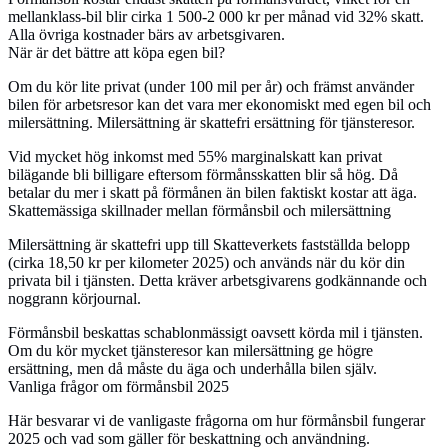
mellanklass-bil blir cirka 1 500-2 000 kr per månad vid 32% skatt.
Alla övriga kostnader bärs av arbetsgivaren.
När är det bättre att köpa egen bil?
Om du kör lite privat (under 100 mil per år) och främst använder
bilen för arbetsresor kan det vara mer ekonomiskt med egen bil och
milersättning. Milersättning är skattefri ersättning för tjänsteresor.
Vid mycket hög inkomst med 55% marginalskatt kan privat
bilägande bli billigare eftersom förmånsskatten blir så hög. Då
betalar du mer i skatt på förmånen än bilen faktiskt kostar att äga.
Skattemässiga skillnader mellan förmånsbil och milersättning
Milersättning är skattefri upp till Skatteverkets fastställda belopp
(cirka 18,50 kr per kilometer 2025) och används när du kör din
privata bil i tjänsten. Detta kräver arbetsgivarens godkännande och
noggrann körjournal.
Förmånsbil beskattas schablonmässigt oavsett körda mil i tjänsten.
Om du kör mycket tjänsteresor kan milersättning ge högre
ersättning, men då måste du äga och underhålla bilen själv.
Vanliga frågor om förmånsbil 2025
Här besvarar vi de vanligaste frågorna om hur förmånsbil fungerar
2025 och vad som gäller för beskattning och användning.