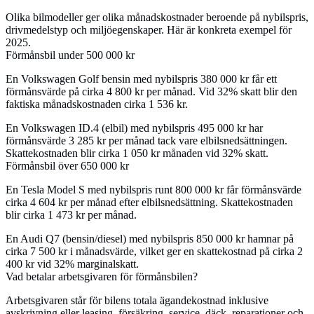
Olika bilmodeller ger olika månadskostnader beroende på nybilspris,
drivmedelstyp och miljöegenskaper. Här är konkreta exempel för
2025.
Förmånsbil under 500 000 kr
En Volkswagen Golf bensin med nybilspris 380 000 kr får ett
förmånsvärde på cirka 4 800 kr per månad. Vid 32% skatt blir den
faktiska månadskostnaden cirka 1 536 kr.
En Volkswagen ID.4 (elbil) med nybilspris 495 000 kr har
förmånsvärde 3 285 kr per månad tack vare elbilsnedsättningen.
Skattekostnaden blir cirka 1 050 kr månaden vid 32% skatt.
Förmånsbil över 650 000 kr
En Tesla Model S med nybilspris runt 800 000 kr får förmånsvärde
cirka 4 604 kr per månad efter elbilsnedsättning. Skattekostnaden
blir cirka 1 473 kr per månad.
En Audi Q7 (bensin/diesel) med nybilspris 850 000 kr hamnar på
cirka 7 500 kr i månadsvärde, vilket ger en skattekostnad på cirka 2
400 kr vid 32% marginalskatt.
Vad betalar arbetsgivaren för förmånsbilen?
Arbetsgivaren står för bilens totala ägandekostnad inklusive
avskrivning eller leasing, försäkring, service, däck, reparationer och