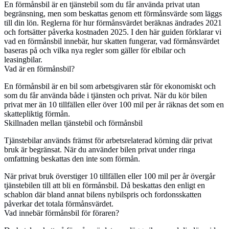
En förmånsbil är en tjänstebil som du får använda privat utan
begränsning, men som beskattas genom ett förmånsvärde som läggs
till din lön. Reglerna för hur förmånsvärdet beräknas ändrades 2021
och fortsätter påverka kostnaden 2025. I den här guiden förklarar vi
vad en förmånsbil innebär, hur skatten fungerar, vad förmånsvärdet
baseras på och vilka nya regler som gäller för elbilar och
leasingbilar.
Vad är en förmånsbil?
En förmånsbil är en bil som arbetsgivaren står för ekonomiskt och
som du får använda både i tjänsten och privat. När du kör bilen
privat mer än 10 tillfällen eller över 100 mil per år räknas det som en
skattepliktig förmån.
Skillnaden mellan tjänstebil och förmånsbil
Tjänstebilar används främst för arbetsrelaterad körning där privat
bruk är begränsat. När du använder bilen privat under ringa
omfattning beskattas den inte som förmån.
När privat bruk överstiger 10 tillfällen eller 100 mil per år övergår
tjänstebilen till att bli en förmånsbil. Då beskattas den enligt en
schablon där bland annat bilens nybilspris och fordonsskatten
påverkar det totala förmånsvärdet.
Vad innebär förmånsbil för föraren?