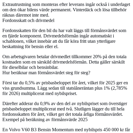
Extrautrustning som monteras efter leverans ingår också i underlaget
om den ökar bilens värde permanent. Vinterdäck och lösa tillbehör
räknas däremot inte med.
Fordonsskatt och drivmedel
Fordonsskatten för den bil du har valt läggs till förmånsvärdet som
en fjärde komponent. Drivmedelsförmån ingår automatiskt i
schablonen, vilket innebär att du får köra fritt utan ytterligare
beskattning för bensin eller el.
Om arbetsgivaren betalar drivmedlet tillkommer 20% på den totala
kostnaden som en särskild drivmedelsförmån. Detta gäller särskilt
för dieselbilar och bensinbilar.
Hur beräknar man förmånsvärdet steg för steg?
Först tar du 0,5% av prisbasbeloppet för året, vilket för 2025 ger en
viss grundsumma. Lägg sedan till statslåneräntan plus 1% (2,785%
för 2026) multiplicerat med nybilspriset.
Därefter adderar du 0,9% av den del av nybilspriset som överstiger
prisbasbeloppet multiplicerat med två. Slutligen lägger du till hela
fordonsskatten för året, vilket ger det totala årliga förmånsvärdet.
Exempel på beräkning av förmånsvärde 2025
En Volvo V60 B3 Bensin Momentum med nybilspris 450 000 kr får