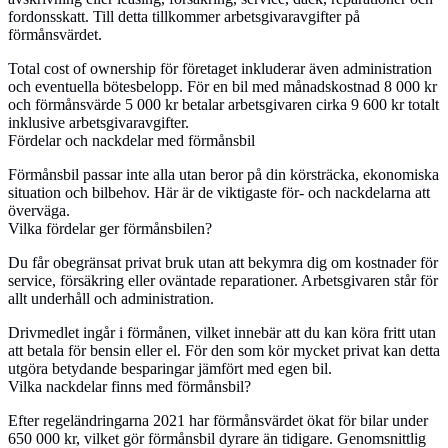
fordonsskatt. Till detta tillkommer arbetsgivaravgifter på
förmånsvärdet.
Total cost of ownership för företaget inkluderar även administration
och eventuella bötesbelopp. För en bil med månadskostnad 8 000 kr
och förmånsvärde 5 000 kr betalar arbetsgivaren cirka 9 600 kr totalt
inklusive arbetsgivaravgifter.
Fördelar och nackdelar med förmånsbil
Förmånsbil passar inte alla utan beror på din körsträcka, ekonomiska
situation och bilbehov. Här är de viktigaste för- och nackdelarna att
överväga.
Vilka fördelar ger förmånsbilen?
Du får obegränsat privat bruk utan att bekymra dig om kostnader för
service, försäkring eller oväntade reparationer. Arbetsgivaren står för
allt underhåll och administration.
Drivmedlet ingår i förmånen, vilket innebär att du kan köra fritt utan
att betala för bensin eller el. För den som kör mycket privat kan detta
utgöra betydande besparingar jämfört med egen bil.
Vilka nackdelar finns med förmånsbil?
Efter regeländringarna 2021 har förmånsvärdet ökat för bilar under
650 000 kr, vilket gör förmånsbil dyrare än tidigare. Genomsnittlig