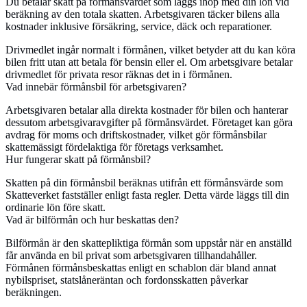
Du betalar skatt på förmånsvärdet som läggs ihop med din lön vid
beräkning av den totala skatten. Arbetsgivaren täcker bilens alla
kostnader inklusive försäkring, service, däck och reparationer.
Drivmedlet ingår normalt i förmånen, vilket betyder att du kan köra
bilen fritt utan att betala för bensin eller el. Om arbetsgivare betalar
drivmedlet för privata resor räknas det in i förmånen.
Vad innebär förmånsbil för arbetsgivaren?
Arbetsgivaren betalar alla direkta kostnader för bilen och hanterar
dessutom arbetsgivaravgifter på förmånsvärdet. Företaget kan göra
avdrag för moms och driftskostnader, vilket gör förmånsbilar
skattemässigt fördelaktiga för företags verksamhet.
Hur fungerar skatt på förmånsbil?
Skatten på din förmånsbil beräknas utifrån ett förmånsvärde som
Skatteverket fastställer enligt fasta regler. Detta värde läggs till din
ordinarie lön före skatt.
Vad är bilförmån och hur beskattas den?
Bilförmån är den skattepliktiga förmån som uppstår när en anställd
får använda en bil privat som arbetsgivaren tillhandahåller.
Förmånen förmånsbeskattas enligt en schablon där bland annat
nybilspriset, statslåneräntan och fordonsskatten påverkar
beräkningen.