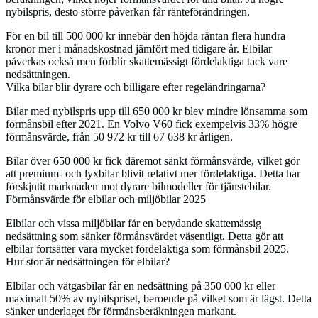
nybilspris, desto större påverkan får ränteförändringen.
För en bil till 500 000 kr innebär den höjda räntan flera hundra
kronor mer i månadskostnad jämfört med tidigare år. Elbilar
påverkas också men förblir skattemässigt fördelaktiga tack vare
nedsättningen.
Vilka bilar blir dyrare och billigare efter regeländringarna?
Bilar med nybilspris upp till 650 000 kr blev mindre lönsamma som
förmånsbil efter 2021. En Volvo V60 fick exempelvis 33% högre
förmånsvärde, från 50 972 kr till 67 638 kr årligen.
Bilar över 650 000 kr fick däremot sänkt förmånsvärde, vilket gör
att premium- och lyxbilar blivit relativt mer fördelaktiga. Detta har
förskjutit marknaden mot dyrare bilmodeller för tjänstebilar.
Förmånsvärde för elbilar och miljöbilar 2025
Elbilar och vissa miljöbilar får en betydande skattemässig
nedsättning som sänker förmånsvärdet väsentligt. Detta gör att
elbilar fortsätter vara mycket fördelaktiga som förmånsbil 2025.
Hur stor är nedsättningen för elbilar?
Elbilar och vätgasbilar får en nedsättning på 350 000 kr eller
maximalt 50% av nybilspriset, beroende på vilket som är lägst. Detta
sänker underlaget för förmånsberäkningen markant.