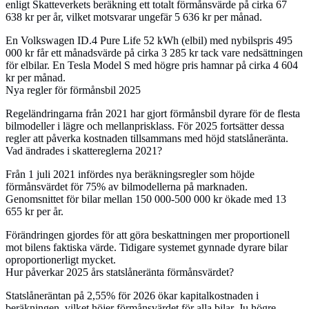
enligt Skatteverkets beräkning ett totalt förmånsvärde på cirka 67
638 kr per år, vilket motsvarar ungefär 5 636 kr per månad.
En Volkswagen ID.4 Pure Life 52 kWh (elbil) med nybilspris 495
000 kr får ett månadsvärde på cirka 3 285 kr tack vare nedsättningen
för elbilar. En Tesla Model S med högre pris hamnar på cirka 4 604
kr per månad.
Nya regler för förmånsbil 2025
Regeländringarna från 2021 har gjort förmånsbil dyrare för de flesta
bilmodeller i lägre och mellanprisklass. För 2025 fortsätter dessa
regler att påverka kostnaden tillsammans med höjd statslåneränta.
Vad ändrades i skattereglerna 2021?
Från 1 juli 2021 infördes nya beräkningsregler som höjde
förmånsvärdet för 75% av bilmodellerna på marknaden.
Genomsnittet för bilar mellan 150 000-500 000 kr ökade med 13
655 kr per år.
Förändringen gjordes för att göra beskattningen mer proportionell
mot bilens faktiska värde. Tidigare systemet gynnade dyrare bilar
oproportionerligt mycket.
Hur påverkar 2025 års statslåneränta förmånsvärdet?
Statslåneräntan på 2,55% för 2026 ökar kapitalkostnaden i
beräkningen, vilket höjer förmånsvärdet för alla bilar. Ju högre