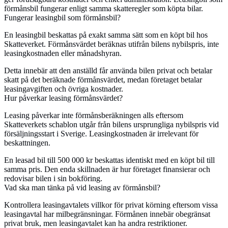
förmånsbil fungerar enligt samma skatteregler som köpta bilar.
Fungerar leasingbil som förmånsbil?
En leasingbil beskattas på exakt samma sätt som en köpt bil hos
Skatteverket. Förmånsvärdet beräknas utifrån bilens nybilspris, inte
leasingkostnaden eller månadshyran.
Detta innebär att den anställd får använda bilen privat och betalar
skatt på det beräknade förmånsvärdet, medan företaget betalar
leasingavgiften och övriga kostnader.
Hur påverkar leasing förmånsvärdet?
Leasing påverkar inte förmånsberäkningen alls eftersom
Skatteverkets schablon utgår från bilens ursprungliga nybilspris vid
försäljningsstart i Sverige. Leasingkostnaden är irrelevant för
beskattningen.
En leasad bil till 500 000 kr beskattas identiskt med en köpt bil till
samma pris. Den enda skillnaden är hur företaget finansierar och
redovisar bilen i sin bokföring.
Vad ska man tänka på vid leasing av förmånsbil?
Kontrollera leasingavtalets villkor för privat körning eftersom vissa
leasingavtal har milbegränsningar. Förmånen innebär obegränsat
privat bruk, men leasingavtalet kan ha andra restriktioner.