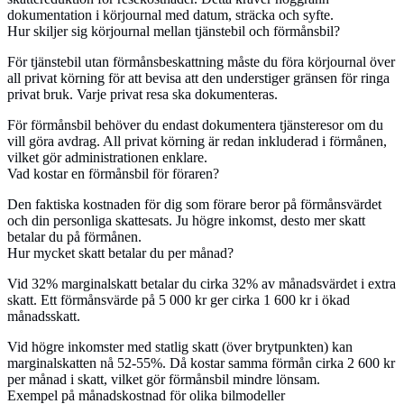
dokumentation i körjournal med datum, sträcka och syfte.
Hur skiljer sig körjournal mellan tjänstebil och förmånsbil?
För tjänstebil utan förmånsbeskattning måste du föra körjournal över
all privat körning för att bevisa att den understiger gränsen för ringa
privat bruk. Varje privat resa ska dokumenteras.
För förmånsbil behöver du endast dokumentera tjänsteresor om du
vill göra avdrag. All privat körning är redan inkluderad i förmånen,
vilket gör administrationen enklare.
Vad kostar en förmånsbil för föraren?
Den faktiska kostnaden för dig som förare beror på förmånsvärdet
och din personliga skattesats. Ju högre inkomst, desto mer skatt
betalar du på förmånen.
Hur mycket skatt betalar du per månad?
Vid 32% marginalskatt betalar du cirka 32% av månadsvärdet i extra
skatt. Ett förmånsvärde på 5 000 kr ger cirka 1 600 kr i ökad
månadsskatt.
Vid högre inkomster med statlig skatt (över brytpunkten) kan
marginalskatten nå 52-55%. Då kostar samma förmån cirka 2 600 kr
per månad i skatt, vilket gör förmånsbil mindre lönsam.
Exempel på månadskostnad för olika bilmodeller