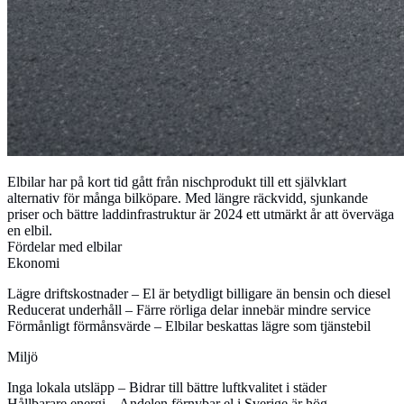
Elbilar har på kort tid gått från nischprodukt till ett självklart
alternativ för många bilköpare. Med längre räckvidd, sjunkande
priser och bättre laddinfrastruktur är 2024 ett utmärkt år att överväga
en elbil.
Fördelar med elbilar
Ekonomi
Lägre driftskostnader
– El är betydligt billigare än bensin och diesel
Reducerat underhåll
– Färre rörliga delar innebär mindre service
Förmånligt förmånsvärde
– Elbilar beskattas lägre som tjänstebil
Miljö
Inga lokala utsläpp
– Bidrar till bättre luftkvalitet i städer
Hållbarare energi
– Andelen förnybar el i Sverige är hög